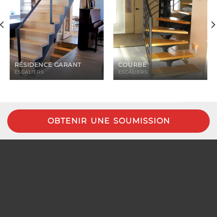
RÉSIDENCE GARANT
COURBE
ESCALIERS
ESCALIERS
SUIVEZ-NOUS SUR INSTAGRAM
OBTENIR UNE SOUMISSION
Rajeunir un escalier c’est ce que notre client à
...
14
1