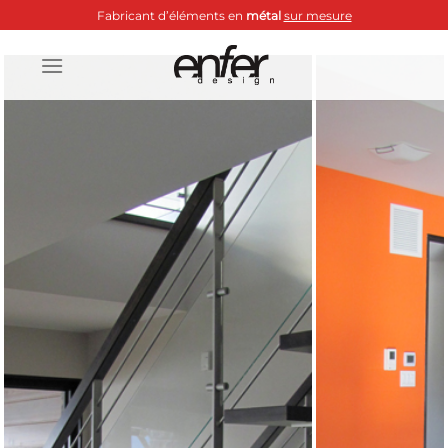
Passer
Fabricant d’éléments en
métal
sur mesure
au
contenu