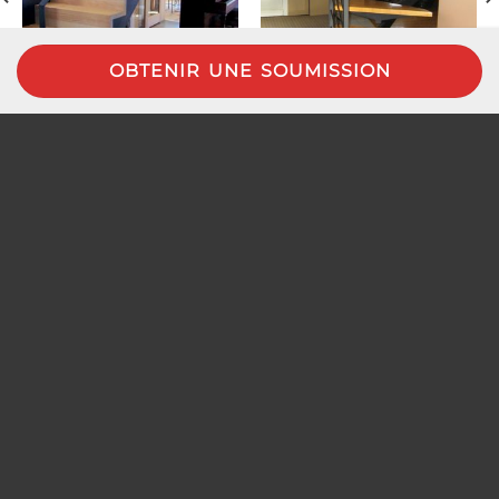
OBTENIR UNE SOUMISSION
RÉSIDENCE GARANT
COURBE
ESCALIERS
ESCALIERS
SUIVEZ-NOUS SUR INSTAGRAM
À PROPOS
NOS PRODUITS
NOTRE PORTFOLIO
COLLECTION REFEN
BLOG
FAQ
NOUS JOINDRE
(418) 839-8000
enferdesign.ed@gmail.com