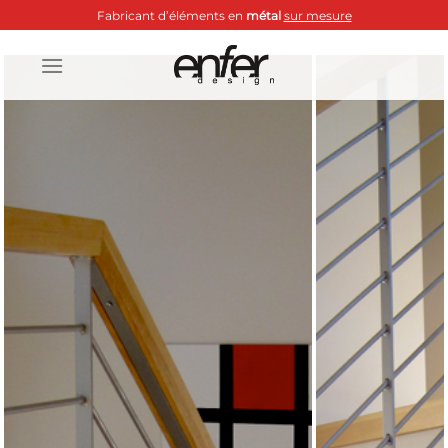
Passer
Fabricant d’éléments en
métal
sur mesure
au
contenu